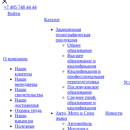
+7 495 748 44 44
Войти
Каталог
Защищенная
полиграфическая
продукция
Общее
образование
Высшее
О компании
образование и
квалификация
Наши
Квалификация и
клиенты
профессиональная
Наши
переподготовка
Ус
менеджеры
Послевузовское
Наши
образование
свидетельства
Среднее проф.
Наши
образование и
достижения
квалификация
Охрана труда
Авто, Мото и Спец
Новости
Наши
знаки
вакансии
Автомобиль
Полезные
Мотоцикл,