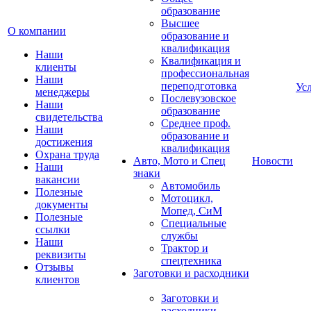
образование
Высшее
О компании
образование и
квалификация
Наши
Квалификация и
клиенты
профессиональная
Наши
переподготовка
Ус
менеджеры
Послевузовское
Наши
образование
свидетельства
Среднее проф.
Наши
образование и
достижения
квалификация
Охрана труда
Авто, Мото и Спец
Новости
Наши
знаки
вакансии
Автомобиль
Полезные
Мотоцикл,
документы
Мопед, СиМ
Полезные
Специальные
ссылки
службы
Наши
Трактор и
реквизиты
спецтехника
Отзывы
Заготовки и расходники
клиентов
Заготовки и
расходники