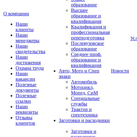
образование
Высшее
О компании
образование и
квалификация
Наши
Квалификация и
клиенты
профессиональная
Наши
переподготовка
Ус
менеджеры
Послевузовское
Наши
образование
свидетельства
Среднее проф.
Наши
образование и
достижения
квалификация
Охрана труда
Авто, Мото и Спец
Новости
Наши
знаки
вакансии
Автомобиль
Полезные
Мотоцикл,
документы
Мопед, СиМ
Полезные
Специальные
ссылки
службы
Наши
Трактор и
реквизиты
спецтехника
Отзывы
Заготовки и расходники
клиентов
Заготовки и
расходники