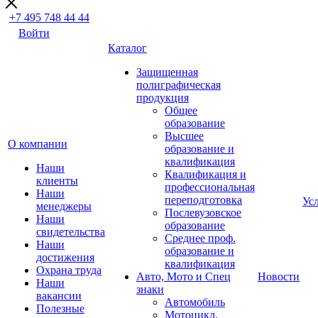
+7 495 748 44 44
Войти
Каталог
Защищенная
полиграфическая
продукция
Общее
образование
Высшее
О компании
образование и
квалификация
Наши
Квалификация и
клиенты
профессиональная
Наши
переподготовка
Ус
менеджеры
Послевузовское
Наши
образование
свидетельства
Среднее проф.
Наши
образование и
достижения
квалификация
Охрана труда
Авто, Мото и Спец
Новости
Наши
знаки
вакансии
Автомобиль
Полезные
Мотоцикл,