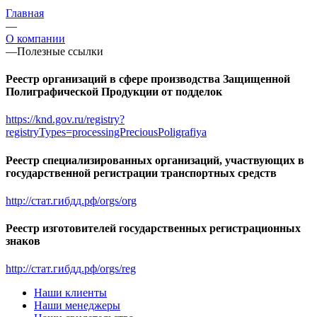
Главная
—
О компании
—
Полезные ссылки
Реестр организаций в сфере производства Защищенной
Полиграфической Продукции от подделок
https://knd.gov.ru/registry?
registryTypes=processingPreciousPoligrafiya
Реестр специализированных организаций, участвующих в
государственной регистрации транспортных средств
http://стат.гибдд.рф/orgs/org
Реестр изготовителей государственных регистрационных
знаков
http://стат.гибдд.рф/orgs/reg
Наши клиенты
Наши менеджеры