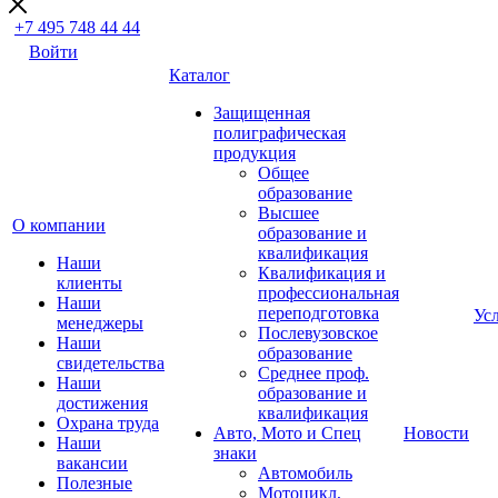
+7 495 748 44 44
Войти
Каталог
Защищенная
полиграфическая
продукция
Общее
образование
Высшее
О компании
образование и
квалификация
Наши
Квалификация и
клиенты
профессиональная
Наши
переподготовка
Ус
менеджеры
Послевузовское
Наши
образование
свидетельства
Среднее проф.
Наши
образование и
достижения
квалификация
Охрана труда
Авто, Мото и Спец
Новости
Наши
знаки
вакансии
Автомобиль
Полезные
Мотоцикл,