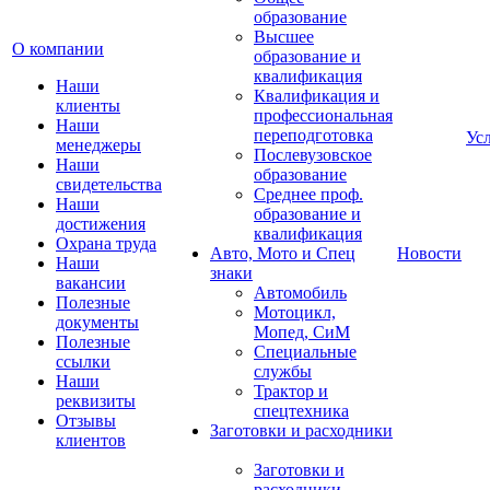
образование
Высшее
О компании
образование и
квалификация
Наши
Квалификация и
клиенты
профессиональная
Наши
переподготовка
Ус
менеджеры
Послевузовское
Наши
образование
свидетельства
Среднее проф.
Наши
образование и
достижения
квалификация
Охрана труда
Авто, Мото и Спец
Новости
Наши
знаки
вакансии
Автомобиль
Полезные
Мотоцикл,
документы
Мопед, СиМ
Полезные
Специальные
ссылки
службы
Наши
Трактор и
реквизиты
спецтехника
Отзывы
Заготовки и расходники
клиентов
Заготовки и
расходники