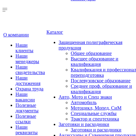
Каталог
О компании
Защищенная полиграфическая
Наши
продукция
клиенты
Общее образование
Наши
Высшее образование и
менеджеры
квалификация
Наши
Квалификация и профессионал
свидетельства
переподготовка
Наши
Послевузовское образование
достижения
Среднее проф. образование и
Охрана труда
квалификация
Наши
Авто, Мото и Спец знаки
вакансии
Автомобиль
Полезные
Мотоцикл, Мопед, СиМ
документы
Специальные службы
Полезные
Трактор и спецтехника
ссылки
Заготовки и расходники
Наши
Заготовки и расходники
реквизиты
Аксессуары и Сувенирная продукци