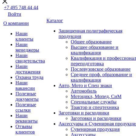
+7 495 748 44 44
Войти
Каталог
О компании
Защищенная полиграфическая
Наши
продукция
клиенты
Общее образование
Наши
Высшее образование и
менеджеры
квалификация
Наши
Квалификация и профессионал
свидетельства
переподготовка
Наши
Послевузовское образование
достижения
Среднее проф. образование и
Охрана труда
квалификация
Наши
Авто, Мото и Спец знаки
вакансии
Автомобиль
Полезные
Мотоцикл, Мопед, СиМ
документы
Специальные службы
Полезные
Трактор и спецтехника
ссылки
Заготовки и расходники
Наши
Заготовки и расходники
реквизиты
Аксессуары и Сувенирная продукци
Отзывы
Сувенирная продукция
клиентов
Аксессуары